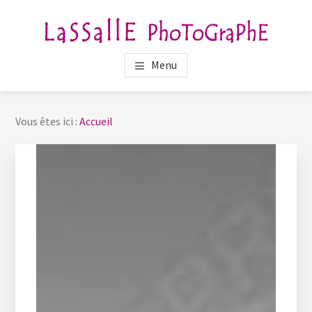
Passer
Passer
au
au
contenu
pied
LASSALLE PHOTOGRAPHE
Photographe Portraitiste en Bretagne
principal
de
Menu
page
Vous êtes ici :
Accueil