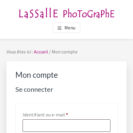
Passer
Passer
au
au
contenu
pied
LASSALLE PHOTOGRAPHE
Photographe Portraitiste en Bretagne
principal
de
Menu
page
Vous êtes ici :
Accueil
/
Mon compte
Mon compte
Se connecter
Obligatoire
Identifiant ou e-mail
*