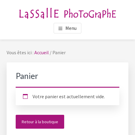
Passer
Passer
au
au
contenu
pied
LASSALLE PHOTOGRAPHE
Photographe Portraitiste en Bretagne
principal
de
Menu
page
Vous êtes ici :
Accueil
/
Panier
Panier
Votre panier est actuellement vide.
Retour à la boutique